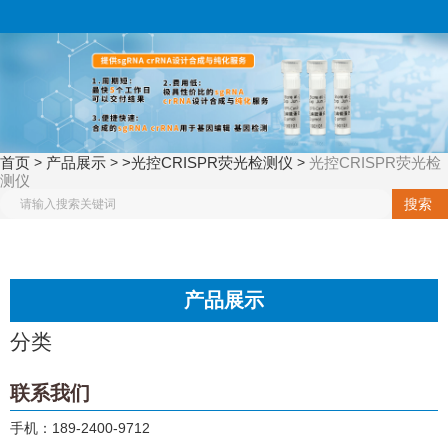
欢迎来到广州博徕斯生物科
博徕斯生物，高技术，
技有限公司
高质量，高性价比
国内最全的基因编辑
（cas系列）蛋白种类
首页
产品展示
>光控CRISPR荧光检测仪
光控CRISPR荧光检
>
>
>
提供商
测仪
搜索
咨询热线：
181-4572-9769
产品展示
189-2400-9712
（微信咨询）
分类
联系我们
手机：189-2400-9712